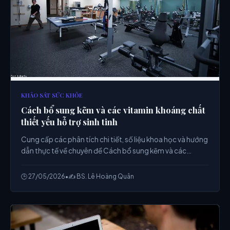
KHẢO SÁT SỨC KHỎE
Cách bổ sung kẽm và các vitamin khoáng chất
thiết yếu hỗ trợ sinh tinh
Cung cấp các phân tích chi tiết, số liệu khoa học và hướng
dẫn thực tế về chuyên đề Cách bổ sung kẽm và các
vitamin khoáng chất thiết yếu hỗ trợ sinh tinh từ chuyên
gia.
🕒 27/05/2026
•
✍️ BS. Lê Hoàng Quân