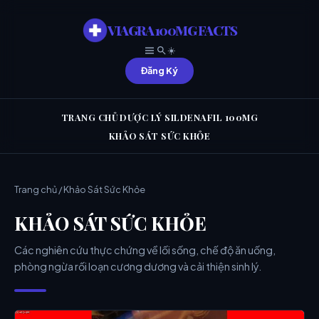
VIAGRA 100MG FACTS
☀️
Đăng Ký
TRANG CHỦ
DƯỢC LÝ SILDENAFIL 100MG
KHẢO SÁT SỨC KHỎE
Trang chủ
/ Khảo Sát Sức Khỏe
KHẢO SÁT SỨC KHỎE
Các nghiên cứu thực chứng về lối sống, chế độ ăn uống,
phòng ngừa rối loạn cương dương và cải thiện sinh lý.