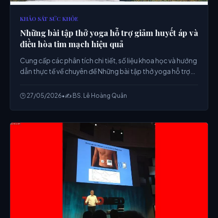
KHẢO SÁT SỨC KHỎE
Những bài tập thở yoga hỗ trợ giảm huyết áp và
điều hòa tim mạch hiệu quả
Cung cấp các phân tích chi tiết, số liệu khoa học và hướng
dẫn thực tế về chuyên đề Những bài tập thở yoga hỗ trợ
giảm huyết áp và điều hòa tim mạch hiệu quả từ chuyên
gia.
🕒 27/05/2026
•
✍️ BS. Lê Hoàng Quân