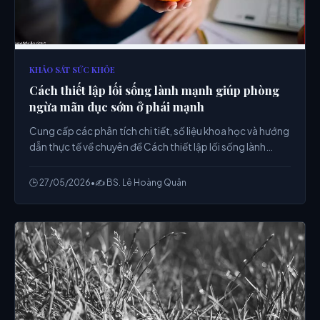
KHẢO SÁT SỨC KHỎE
Cách thiết lập lối sống lành mạnh giúp phòng
ngừa mãn dục sớm ở phái mạnh
Cung cấp các phân tích chi tiết, số liệu khoa học và hướng
dẫn thực tế về chuyên đề Cách thiết lập lối sống lành
mạnh giúp phòng ngừa mãn dục sớm ở phái mạnh từ
chuyên gia.
🕒 27/05/2026
•
✍️ BS. Lê Hoàng Quân