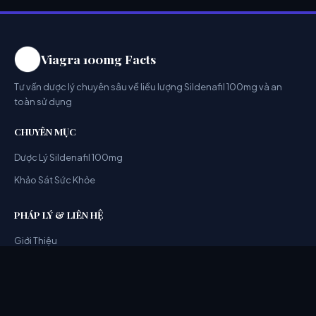
Viagra 100mg Facts
Tư vấn dược lý chuyên sâu về liều lượng Sildenafil 100mg và an
toàn sử dụng
CHUYÊN MỤC
Dược Lý Sildenafil 100mg
Khảo Sát Sức Khỏe
PHÁP LÝ & LIÊN HỆ
Giới Thiệu
Chính Sách Bảo Mật
Điều Khoản Sử Dụng
Liên Hệ Ban Biên Tập