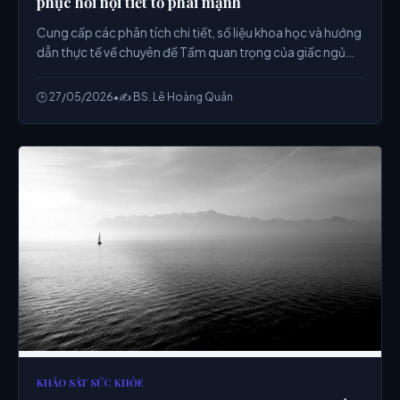
phục hồi nội tiết tố phái mạnh
Cung cấp các phân tích chi tiết, số liệu khoa học và hướng
dẫn thực tế về chuyên đề Tầm quan trọng của giấc ngủ
sâu đối với sự phục hồi nội tiết tố phái mạnh từ chuyên gia.
🕒 27/05/2026
•
✍️ BS. Lê Hoàng Quân
KHẢO SÁT SỨC KHỎE