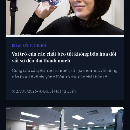
KHẢO SÁT SỨC KHỎE
Vai trò của các chất béo tốt không bão hòa đối
với sự dẻo dai thành mạch
Cung cấp các phân tích chi tiết, số liệu khoa học và hướng
dẫn thực tế về chuyên đề Vai trò của các chất béo tốt
không bão hòa đối với sự dẻo dai thành mạch từ chuyên
gia.
🕒 27/05/2026
•
✍️ BS. Lê Hoàng Quân