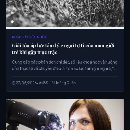
KHẢO SÁT SỨC KHỎE
Giải tỏa áp lực tâm lý e ngại tự ti của nam giới
trẻ khi gặp trục trặc
Cung cấp các phân tích chi tiết, số liệu khoa học và hướng
dẫn thực tế về chuyên đề Giải tỏa áp lực tâm lý e ngại tự ti
của nam giới trẻ khi gặp trục trặc từ chuyên gia.
🕒 27/05/2026
•
✍️ BS. Lê Hoàng Quân