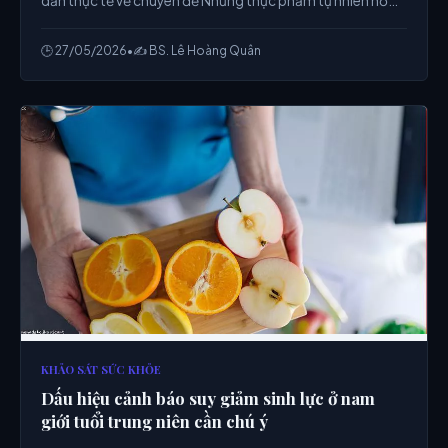
dẫn thực tế về chuyên đề Những thực phẩm tự nhiên hỗ
trợ tăng nồng độ Testosterone tự sinh ở nam từ chuyên
gia.
🕒 27/05/2026
•
✍️ BS. Lê Hoàng Quân
KHẢO SÁT SỨC KHỎE
Dấu hiệu cảnh báo suy giảm sinh lực ở nam
giới tuổi trung niên cần chú ý