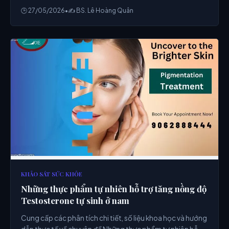
🕒 27/05/2026
•
✍️ BS. Lê Hoàng Quân
KHẢO SÁT SỨC KHỎE
Những thực phẩm tự nhiên hỗ trợ tăng nồng độ
Testosterone tự sinh ở nam
Cung cấp các phân tích chi tiết, số liệu khoa học và hướng