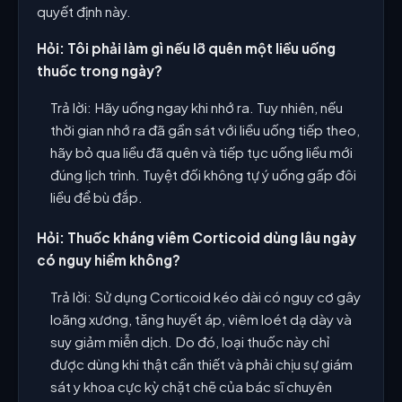
quyết định này.
Hỏi: Tôi phải làm gì nếu lỡ quên một liều uống
thuốc trong ngày?
Trả lời: Hãy uống ngay khi nhớ ra. Tuy nhiên, nếu
thời gian nhớ ra đã gần sát với liều uống tiếp theo,
hãy bỏ qua liều đã quên và tiếp tục uống liều mới
đúng lịch trình. Tuyệt đối không tự ý uống gấp đôi
liều để bù đắp.
Hỏi: Thuốc kháng viêm Corticoid dùng lâu ngày
có nguy hiểm không?
Trả lời: Sử dụng Corticoid kéo dài có nguy cơ gây
loãng xương, tăng huyết áp, viêm loét dạ dày và
suy giảm miễn dịch. Do đó, loại thuốc này chỉ
được dùng khi thật cần thiết và phải chịu sự giám
sát y khoa cực kỳ chặt chẽ của bác sĩ chuyên