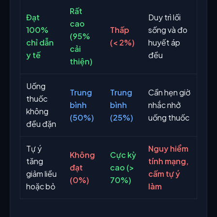
Rất
Đạt
Duy trì lối
cao
100%
Thấp
sống và đo
(95%
chỉ dẫn
(< 2%)
huyết áp
cải
y tế
đều
thiện)
Uống
Trung
Trung
Cần hẹn giờ
thuốc
bình
bình
nhắc nhở
không
(50%)
(25%)
uống thuốc
đều đặn
Tự ý
Nguy hiểm
Không
Cực kỳ
tăng
tính mạng,
đạt
cao (>
giảm liều
cấm tự ý
(0%)
70%)
hoặc bỏ
làm