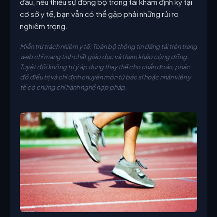
đâu, nếu thiếu sự đồng bộ trong tái khám định kỳ tại
cơ sở y tế, bạn vẫn có thể gặp phải những rủi ro
nghiêm trọng.
Miễn trừ trách nhiệm y tế: Toàn bộ thông tin đăng tải trên trang
web chỉ mang tính chất giáo dục và tham khảo cộng đồng.
Tuyệt đối không tự ý áp dụng thay thế cho chẩn đoán, phác
đồ điều trị và chỉ định chuyên môn từ bác sĩ hoặc nhân viên y
tế có chứng chỉ hành nghề hợp pháp.