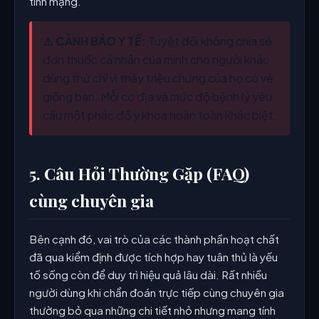
tính mạng.
⚠️ CẢNH BÁO Y TẾ:
Tuyệt đối không chia sẻ
đơn thuốc cá nhân của mình cho người khác
dùng thử chỉ vì thấy triệu chứng của họ có vẻ
giống bạn. Mỗi cơ địa và mức độ bệnh lý yêu
cầu một phác đồ y khoa hoàn toàn khác biệt.
5. Câu Hỏi Thường Gặp (FAQ)
cùng chuyên gia
Bên cạnh đó, vai trò của các thành phần hoạt chất
đã qua kiểm định được tích hợp hay tuân thủ là yếu
tố sống còn để duy trì hiệu quả lâu dài. Rất nhiều
người dùng khi chẩn đoán trực tiếp cùng chuyên gia
thường bỏ qua những chi tiết nhỏ nhưng mang tính