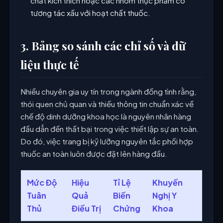
chất kích thích hoặc các nhóm thực phẩm có
tương tác xấu với hoạt chất thuốc.
3. Bảng so sánh các chỉ số và dữ
liệu thực tế
Nhiều chuyên gia uy tín trong ngành đồng tình rằng,
thói quen chủ quan và thiếu thông tin chuẩn xác về
chế độ dinh dưỡng khoa học là nguyên nhân hàng
đầu dẫn đến thất bại trong việc thiết lập sự an toàn.
Do đó, việc trang bị kỹ lưỡng nguyên tắc phối hợp
thuốc an toàn luôn được đặt lên hàng đầu.
Mức Độ
Hiệu
Tỉ Lệ
Khuyến
Tuân
Quả
Biến
Nghị Y
Thủ
Điều Trị
Chứng
Khoa