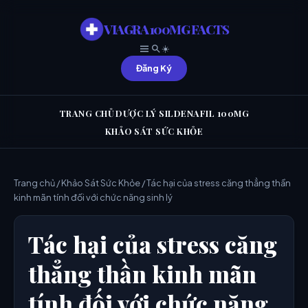
VIAGRA 100MG FACTS
☀️
Đăng Ký
TRANG CHỦ
DƯỢC LÝ SILDENAFIL 100MG
KHẢO SÁT SỨC KHỎE
Trang chủ
/
Khảo Sát Sức Khỏe
/ Tác hại của stress căng thẳng thần
kinh mãn tính đối với chức năng sinh lý
Tác hại của stress căng
thẳng thần kinh mãn
tính đối với chức năng