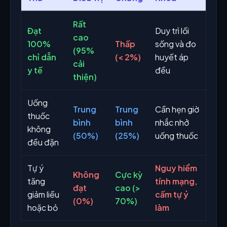
Rất
Đạt
Duy trì lối
cao
100%
Thấp
sống và đo
(95%
chỉ dẫn
(< 2%)
huyết áp
cải
y tế
đều
thiện)
Uống
Trung
Trung
Cần hẹn giờ
thuốc
bình
bình
nhắc nhở
không
(50%)
(25%)
uống thuốc
đều đặn
Tự ý
Nguy hiểm
Không
Cực kỳ
tăng
tính mạng,
đạt
cao (>
giảm liều
cấm tự ý
(0%)
70%)
hoặc bỏ
làm