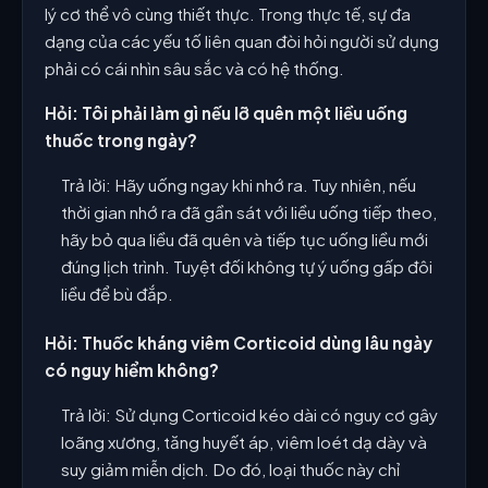
lý cơ thể vô cùng thiết thực. Trong thực tế, sự đa
dạng của các yếu tố liên quan đòi hỏi người sử dụng
phải có cái nhìn sâu sắc và có hệ thống.
Hỏi: Tôi phải làm gì nếu lỡ quên một liều uống
thuốc trong ngày?
Trả lời: Hãy uống ngay khi nhớ ra. Tuy nhiên, nếu
thời gian nhớ ra đã gần sát với liều uống tiếp theo,
hãy bỏ qua liều đã quên và tiếp tục uống liều mới
đúng lịch trình. Tuyệt đối không tự ý uống gấp đôi
liều để bù đắp.
Hỏi: Thuốc kháng viêm Corticoid dùng lâu ngày
có nguy hiểm không?
Trả lời: Sử dụng Corticoid kéo dài có nguy cơ gây
loãng xương, tăng huyết áp, viêm loét dạ dày và
suy giảm miễn dịch. Do đó, loại thuốc này chỉ