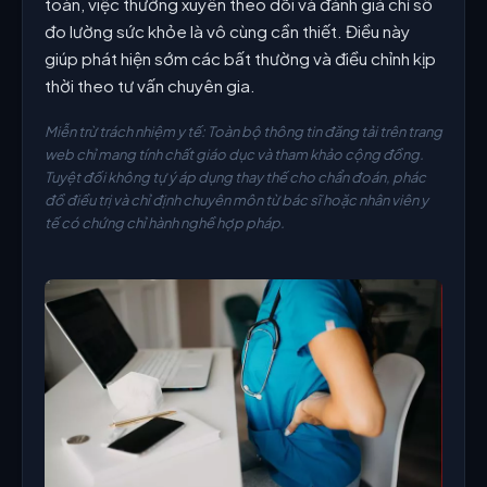
toàn, việc thường xuyên theo dõi và đánh giá chỉ số
đo lường sức khỏe là vô cùng cần thiết. Điều này
giúp phát hiện sớm các bất thường và điều chỉnh kịp
thời theo tư vấn chuyên gia.
Miễn trừ trách nhiệm y tế: Toàn bộ thông tin đăng tải trên trang
web chỉ mang tính chất giáo dục và tham khảo cộng đồng.
Tuyệt đối không tự ý áp dụng thay thế cho chẩn đoán, phác
đồ điều trị và chỉ định chuyên môn từ bác sĩ hoặc nhân viên y
tế có chứng chỉ hành nghề hợp pháp.