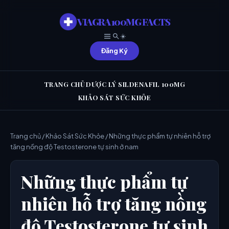
VIAGRA 100MG FACTS
☀️
Đăng Ký
TRANG CHỦ
DƯỢC LÝ SILDENAFIL 100MG
KHẢO SÁT SỨC KHỎE
Trang chủ
/
Khảo Sát Sức Khỏe
/ Những thực phẩm tự nhiên hỗ trợ
tăng nồng độ Testosterone tự sinh ở nam
Những thực phẩm tự
nhiên hỗ trợ tăng nồng
độ Testosterone tự sinh