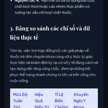
Nguyên tắc 4:
Hạn chế tối đa sử dụng bia rượu,
chất kích thích hoặc các nhóm thực phẩm có
tương tác xấu với hoạt chất thuốc.
3. Bảng so sánh các chỉ số và dữ
liệu thực tế
Tóm lại, việc tích hợp đồng bộ các giải pháp về
thuốc kê đơn chuyên khoa cùng với ý thức tự giác
thực hiện tái khám định kỳ tại cơ sở y tế đúng cách sẽ
tạo dựng nền tảng vững chắc, đem lại những hồi
phục thể trạng nhanh chóng to lớn và bền vững cho
cuộc sống.
Mức Độ
Hiệu
Tỉ Lệ
Khuyến
Tuân
Quả
Biến
Nghị Y
Thủ
Điều Trị
Chứng
Khoa