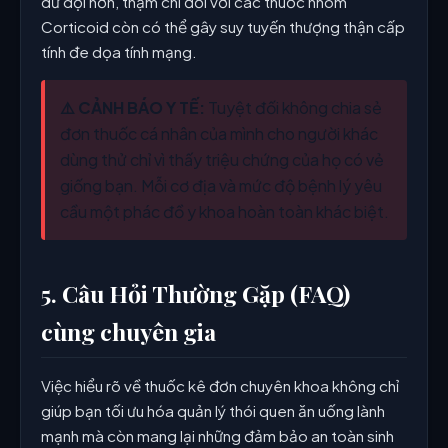
dữ dội hơn, thậm chí đối với các thuốc nhóm
Corticoid còn có thể gây suy tuyến thượng thận cấp
tính đe dọa tính mạng.
⚠️ CẢNH BÁO Y TẾ:
Tuyệt đối không chia sẻ
đơn thuốc cá nhân của mình cho người khác
dùng thử chỉ vì thấy triệu chứng của họ có vẻ
giống bạn. Mỗi cơ địa và mức độ bệnh lý yêu
cầu một phác đồ y khoa hoàn toàn khác biệt.
5. Câu Hỏi Thường Gặp (FAQ)
cùng chuyên gia
Việc hiểu rõ về thuốc kê đơn chuyên khoa không chỉ
giúp bạn tối ưu hóa quản lý thói quen ăn uống lành
mạnh mà còn mang lại những đảm bảo an toàn sinh